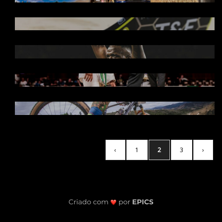
CONFERENCE FINALS CURITIBA 2024
DO SONHO À REALIDADE:
FOTOGRAFANDO A SELEÇÃO BRASILEIRA
MUITO ALÉM DA VITÓRIA: O PODER
TRANSFORMADOR DO JUDÔ
BRASIL RIDE ESPINHAÇO 2024
‹
1
2
3
›