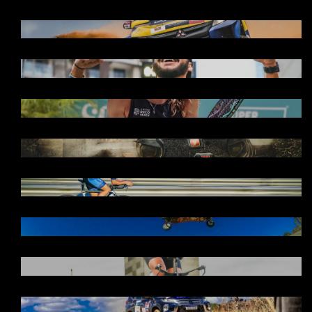
COBERTURA FOTOGRÁFICA
DOCUMENTAL - LIVE! RUN XP – SÃO JOSÉ
DO RIO PRETO 2025
MORMAII OPEN ITF BT 200 DE BEACH
TENNIS 2024, GAROPABA, SC
UMA VISÃO DIFERENCIADA!
TRIATHLON
MOUNTAINBOARD
IRONMAN 70.3 | BRASÍLIA 2025
MITSUBISHI CUP | PIRINÓPOLIS/GO- 2024
TRACK & FIELD OPEN BEACH TENNIS -