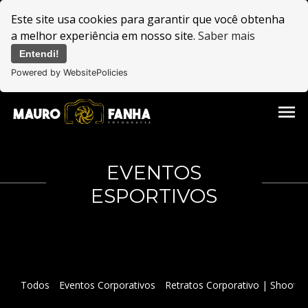
Este site usa cookies para garantir que você obtenha
a melhor experiência em nosso site.
Saber mais
Entendi!
Powered by WebsitePolicies
menu
EVENTOS
ESPORTIVOS
Todos
Eventos Corporativos
Retratos Corporativo | Shootin
MOTORSPORT