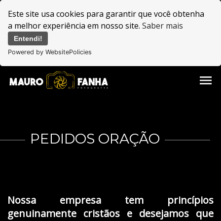
Este site usa cookies para garantir que você obtenha
a melhor experiência em nosso site.
Saber mais
Entendi!
Powered by WebsitePolicies
menu
PEDIDOS ORAÇÃO
Nossa empresa tem princípios
genuinamente cristãos e desejamos que