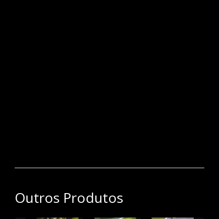
IX - Repórter Fotográfico: aquele a quem cabe registrar
fotograficamente quaisquer fatos ou assuntos de
interesse jornalístico;"
Um registro profissional é um documento oficial emitido
por uma autoridade competente que reconhece a
competência e a qualificação de um profissional em sua
área de atuação. Esse registro pode ser necessário ou
recomendado em diversas profissões para garantir que os
indivíduos que prestam serviços ou trabalham em
determinadas áreas tenham o conhecimento, a experiência
e a ética necessários para exercer sua atividade de forma
adequada e legal.
Outros Produtos