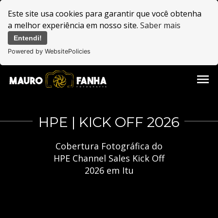
Este site usa cookies para garantir que você obtenha
a melhor experiência em nosso site.
Saber mais
Entendi!
Powered by WebsitePolicies
menu
HPE | KICK OFF 2026
Cobertura Fotográfica do
HPE Channel Sales Kick Off
2026 em Itu