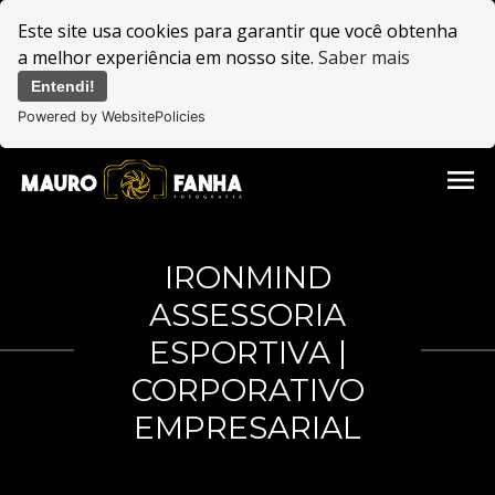
Este site usa cookies para garantir que você obtenha
a melhor experiência em nosso site.
Saber mais
Entendi!
Powered by WebsitePolicies
menu
IRONMIND
ASSESSORIA
ESPORTIVA |
CORPORATIVO
EMPRESARIAL