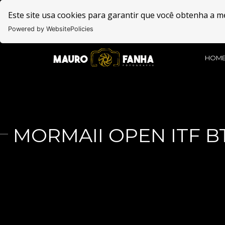
Este site usa cookies para garantir que você obtenha a m
Powered by WebsitePolicies
HOM
MORMAII OPEN ITF B