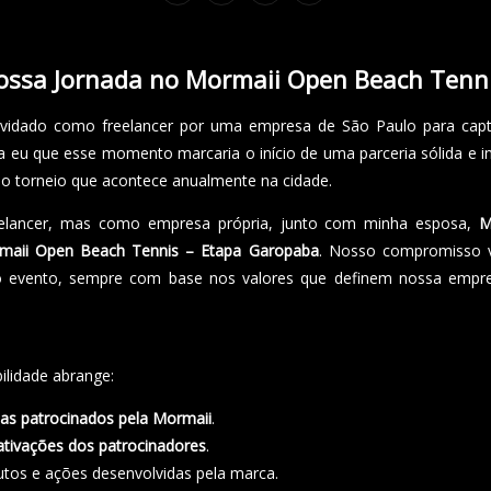
ossa Jornada no Mormaii Open Beach Tenni
idado como freelancer por uma empresa de São Paulo para capt
a eu que esse momento marcaria o início de uma parceria sólida e in
o torneio que acontece anualmente na cidade.
eelancer, mas como empresa própria, junto com minha esposa,
M
maii Open Beach Tennis – Etapa Garopaba
. Nosso compromisso v
 do evento, sempre com base nos valores que definem nossa empr
ilidade abrange:
tas patrocinados pela Mormaii
.
 ativações dos patrocinadores
.
utos e ações desenvolvidas pela marca.