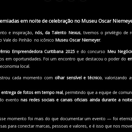
remiadas em noite de celebração no Museu Oscar Niemey
to e inspiração,
nós, da Talento Nexus
, tivemos o privilégio de 
elo Vale do Pinhão no icônico
Museu Oscar Niemeyer
.
rêmio Empreendedora Curitibana 2025
e do concurso
Meu Negócio
ios em oportunidades. Foi um encontro que destacou o poder do
em
economia local.
egistrou cada momento com
olhar sensível e técnico
, valorizando 
a
entrega de fotos em tempo real
, permitindo que a equipe de comuni
 do evento
nas redes sociais e canais oficiais ainda durante a noite
desse momento foi mais do que documentar um evento — foi eternizar
osas para conectar marcas, pessoas e valores, e é isso que nos mov